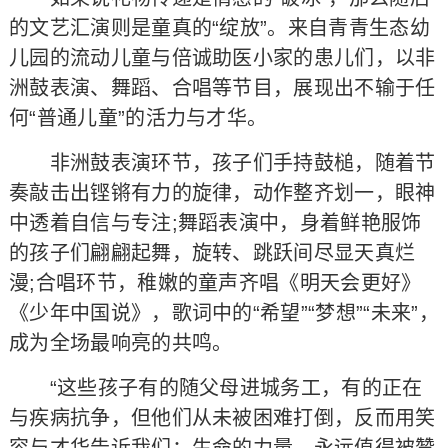
的文艺汇演则是童真的“绽放”。来自青青生态幼
儿园的流动儿童与倍诚助医小家的患儿们，以非
洲鼓表演、舞蹈、合唱等节目，展现出不输于任
何“普通儿童”的活力与才华。
非洲鼓表演环节，孩子们手持鼓槌，随着节
奏敲击出铿锵有力的旋律，动作整齐划一，眼神
中透着自信与专注;舞蹈表演中，身着鲜艳服饰
的孩子们翩翩起舞，旋转、跳跃间尽显天真烂
漫;合唱环节，稚嫩的童声齐唱《明天会更好》
《少年中国说》，歌词中的“希望”“梦想”“未来”，
成为全场最响亮的共鸣。
“这些孩子有的随父母进城务工，有的正在
与疾病抗争，但他们从未被困难打倒，反而用笑