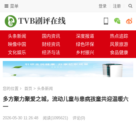
菜单
登录
注册
头条新闻
国内资讯
深度报道
热点追踪
映像中国
财经资讯
绿色环保
风景旅游
文化娱乐
经济与法
乡村振兴
食品健康
您的位置
首页
>
头条新闻
多方聚力聚爱之城，流动儿童与患病孩童共迎温暖六
一
2026-05-30 11:26:48
阅读
(
1095621)
评论(0)