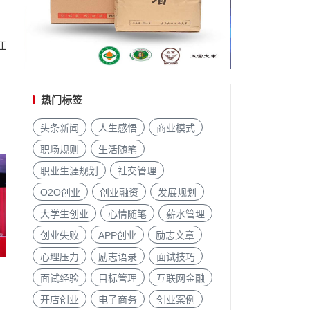
江
热门标签
头条新闻
人生感悟
商业模式
职场规则
生活随笔
职业生涯规划
社交管理
O2O创业
创业融资
发展规划
大学生创业
心情随笔
薪水管理
创业失败
APP创业
励志文章
心理压力
励志语录
面试技巧
面试经验
目标管理
互联网金融
开店创业
电子商务
创业案例