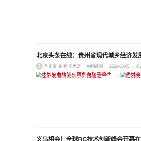
北京头条在线：贵州省现代城乡经济发
陈正源 龚 超 王惠奇
中国能源
2026-03-05
阅
义乌相会！全球BC技术创新峰会开幕在