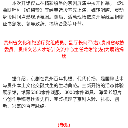
本次开馆仪式在精彩纷呈的京剧展演中拉开帷幕。《戏
曲联唱》《红梅赞》等经典选段率先上演，婉转唱腔、灵动
身段瞬间点燃现场氛围。随后，活动现场依次开展藏品捐赠
证书颁发、领导致辞、揭牌合影等环节。
贵州省文化和旅游厅党组成员、副厅长何军(右);贵州省政协
委员、贵州文艺人才培训交流中心主任龙佑铭(左)为展馆揭
牌
据介绍，京剧在贵州百年扎根、代代传扬，是国粹艺术
与贵州本土文化交融共生的生动典范。全新开馆的活态体验
展示馆，馆藏5380余件戏服、3000余件道具、海量老照片
与创作手稿等珍贵史料，完整梳理了京剧入黔、扎根、创
新、兴盛的百年脉络。
(参观)