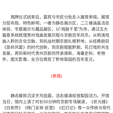
揭牌仪式结束后，嘉宾与市民分批走入展馆参观。展馆
分层布局、特色鲜明，一楼为静态展示区，二三楼涵盖活态
体验、专题展示与藏品展区，以“戏脉千里”为序，通过五大
篇章系统梳理贵州戏曲发展历程与京剧百年风华。从明清戏
曲入黔的文化交融，到抗战时期京剧扎根黔地，从经典剧目
《苗岭风雷》的时代创新，到京剧赋能黔剧、花灯戏的共生
发展，再到新时代贵州京剧的传承焕新，海量史料、老物
件、图文影像，全方位再现了黔地梨园的百年变迁。
(参观)
静态展陈沉淀岁月底蕴，活态展演绽放梨园活力。开馆
当日，馆内上演了时长50分钟的京剧专场展演，《状元媒》
《白蛇传》《杨门女将·巡营》《红灯记》等一众传统与现代