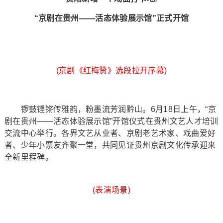
“京剧在贵州——活态体验展示馆”正式开馆
(京剧《红梅赞》选段拉开序幕)
锣鼓铿锵传雅韵，粉墨流芳润黔山。6月18日上午，“京
剧在贵州——活态体验展示馆”开馆仪式在贵州文艺人才培训
交流中心举行。各界文艺从业者、京剧老艺术家、戏曲爱好
者、少年小票友齐聚一堂，共同见证贵州京剧文化传承迎来
全新里程碑。
(表演场景)