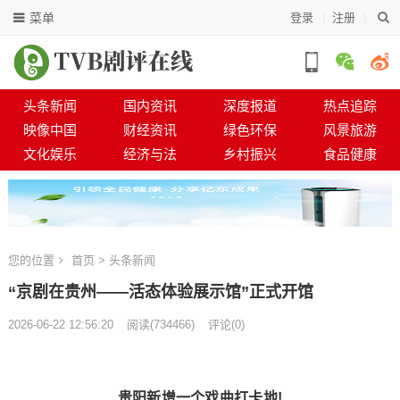
菜单
登录
注册
头条新闻
国内资讯
深度报道
热点追踪
映像中国
财经资讯
绿色环保
风景旅游
文化娱乐
经济与法
乡村振兴
食品健康
您的位置
首页
>
头条新闻
“京剧在贵州——活态体验展示馆”正式开馆
2026-06-22 12:56:20
阅读
(
734466)
评论(0)
贵阳新增一个戏曲打卡地!