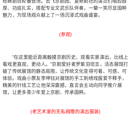
经典剧目轮番登场。云飞京剧团、复新剧社的演员们唱腔醇
厚、功底扎实，搭配专业文武乐队伴奏，一颦一笑尽显国粹
魅力，为现场观众献上了一场沉浸式戏曲盛宴。
(参观)
“在这里能近距离触摸京剧历史、观看实景演出，比线上
看戏更直观、更动人。”京剧爱好者罗紫羽坦言，活态展馆打
破了传统展馆的静态局限，让传统文化变得可看、可感、可
体验。戏曲小票友李坤钰对展馆的手工刺绣戏服爱不释手，
精美的针线工艺让他深深震撼，直言会主动向同学推介展
馆，让更多青少年爱上京剧、传承国粹。
(老艺术家的无私捐赠的演出服装)