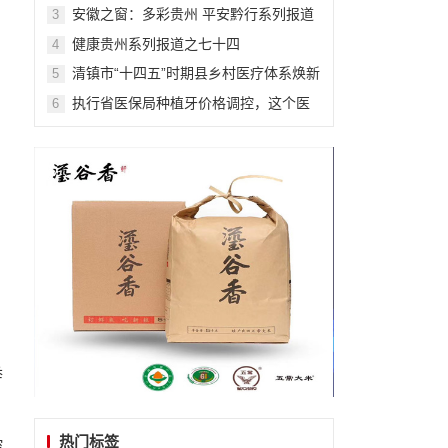
安徽之窗：多彩贵州 平安黔行系列报道
3
之九十九
健康贵州系列报道之七十四
4
清镇市“十四五”时期县乡村医疗体系焕新
5
升级记
执行省医保局种植牙价格调控，这个医
6
院在行动
举
、
热门标签
控