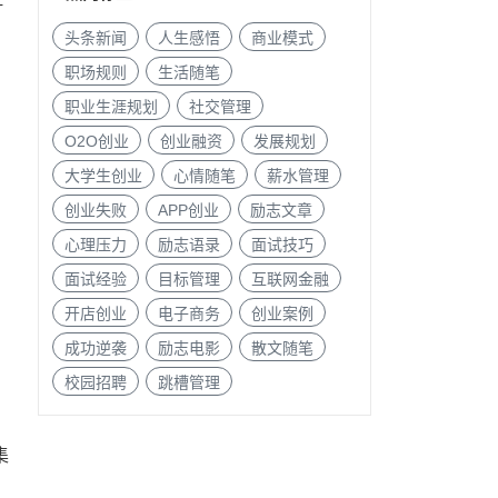
头条新闻
人生感悟
商业模式
职场规则
生活随笔
职业生涯规划
社交管理
O2O创业
创业融资
发展规划
大学生创业
心情随笔
薪水管理
创业失败
APP创业
励志文章
心理压力
励志语录
面试技巧
面试经验
目标管理
互联网金融
开店创业
电子商务
创业案例
成功逆袭
励志电影
散文随笔
校园招聘
跳槽管理
集
的