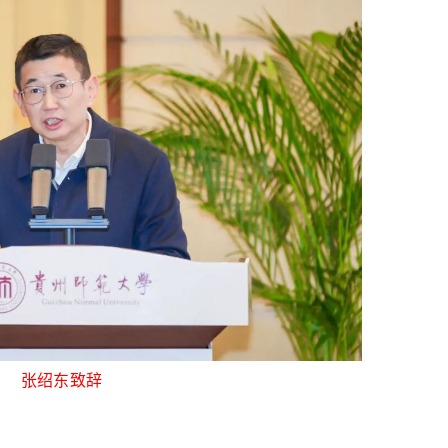
张绍东致辞