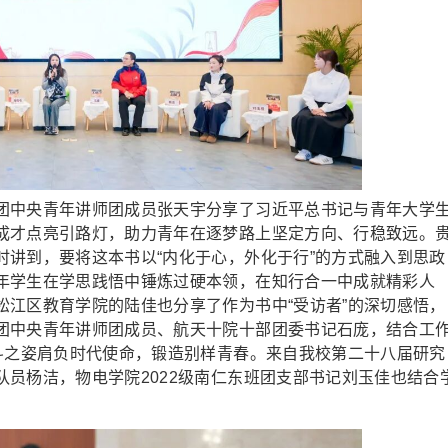
中央青年讲师团成员张天宇分享了习近平总书记与青年大学
成才点亮引路灯，助力青年在逐梦路上坚定方向、行稳致远。
时讲到，要将这本书以“内化于心，外化于行”的方式融入到思政
年学生在学思践悟中锤炼过硬本领，在知行合一中成就精彩人
松江区教育学院的陆佳也分享了作为书中“受访者”的深切感悟，
团中央青年讲师团成员、航天十院十部团委书记石庞，结合工
奋斗之姿肩负时代使命，锻造别样青春。来自我校第二十八届研究
员杨洁，物电学院2022级南仁东班团支部书记刘玉佳也结合