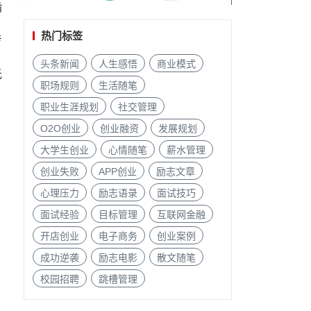
指
热门标签
考
头条新闻
人生感悟
商业模式
光
职场规则
生活随笔
职业生涯规划
社交管理
O2O创业
创业融资
发展规划
大学生创业
心情随笔
薪水管理
创业失败
APP创业
励志文章
心理压力
励志语录
面试技巧
面试经验
目标管理
互联网金融
开店创业
电子商务
创业案例
成功逆袭
励志电影
散文随笔
校园招聘
跳槽管理