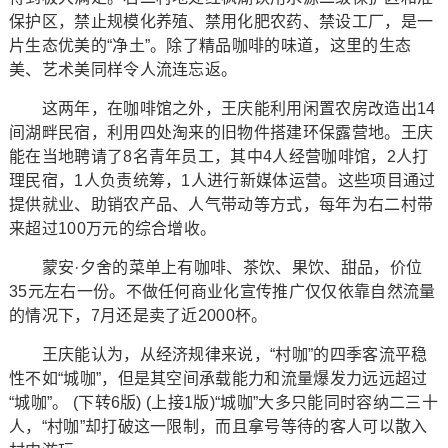
保护区，禁止规模化养殖、禁用化肥农药、禁设工厂，是一
片生态优美的“净土”。除了精品咖啡的味道，这里的生态
美、艺术美同样令人流连忘返。
这两年，在咖啡馆之外，王庆能利用闲置农房改造出14
间湖畔民宿，利用四处淘来的旧物件搭建环保露营地。王庆
能在当地聘请了8名青年员工，其中4人经营咖啡馆，2人打
理民宿，1人负责统筹，1人进行新媒体运营。这些项目通过
提供就业、助销农产品、人气带动等方式，每年为右二村带
来超过100万元的综合增收。
蒙安·夕舍的菜单上有咖啡、茶饮、果饮、甜品，价位
35元左右一份。不做任何商业化宣传推广仅仅依靠自然流量
的情况下，7月还是卖了近2000杯。
王庆能认为，从经济规律来说，“村咖”的四季客流平稳
性不如“城咖”，但是其空间承载能力和流量爆发力远远超过
“城咖”。 (下转6版) (上接1版)“城咖”大多只能同时容纳二三十
人，“村咖”却打破这一限制，而且拿号等待的客人可以散入