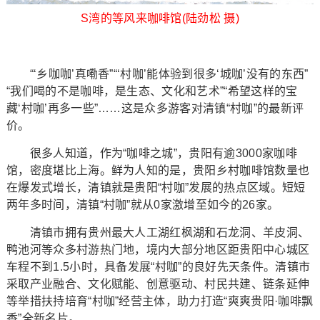
S湾的等风来咖啡馆(陆劲松 摄)
“‘乡咖咖’真嘞香”“‘村咖’能体验到很多‘城咖’没有的东西”
“我们喝的不是咖啡，是生态、文化和艺术”“希望这样的宝
藏‘村咖’再多一些”……这是众多游客对清镇“村咖”的最新评
价。
很多人知道，作为“咖啡之城”，贵阳有逾3000家咖啡
馆，密度堪比上海。鲜为人知的是，贵阳乡村咖啡馆数量也
在爆发式增长，清镇就是贵阳“村咖”发展的热点区域。短短
两年多时间，清镇“村咖”就从0家激增至如今的26家。
清镇市拥有贵州最大人工湖红枫湖和石龙洞、羊皮洞、
鸭池河等众多村游热门地，境内大部分地区距贵阳中心城区
车程不到1.5小时，具备发展“村咖”的良好先天条件。清镇市
采取产业融合、文化赋能、创意驱动、村民共建、链条延伸
等举措扶持培育“村咖”经营主体，助力打造“爽爽贵阳·咖啡飘
香”全新名片。