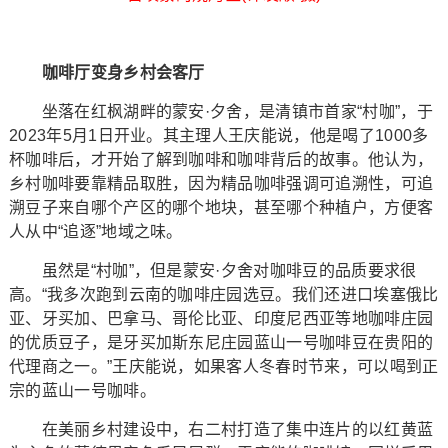
咖啡厅变身乡村会客厅
坐落在红枫湖畔的蒙安·夕舍，是清镇市首家“村咖”，于
2023年5月1日开业。其主理人王庆能说，他是喝了1000多
杯咖啡后，才开始了解到咖啡和咖啡背后的故事。他认为，
乡村咖啡要靠精品取胜，因为精品咖啡强调可追溯性，可追
溯豆子来自哪个产区的哪个地块，甚至哪个种植户，方便客
人从中“追逐”地域之味。
虽然是“村咖”，但是蒙安·夕舍对咖啡豆的品质要求很
高。“我多次跑到云南的咖啡庄园选豆。我们还进口埃塞俄比
亚、牙买加、巴拿马、哥伦比亚、印度尼西亚等地咖啡庄园
的优质豆子，是牙买加斯东尼庄园蓝山一号咖啡豆在贵阳的
代理商之一。”王庆能说，如果客人冬春时节来，可以喝到正
宗的蓝山一号咖啡。
在美丽乡村建设中，右二村打造了集中连片的以红黄蓝