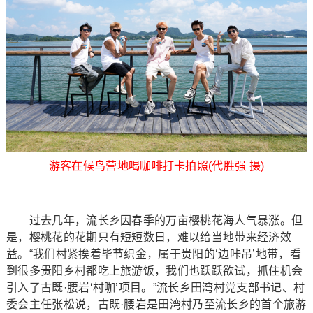
游客在候鸟营地喝咖啡打卡拍照(代胜强 摄)
过去几年，流长乡因春季的万亩樱桃花海人气暴涨。但
是，樱桃花的花期只有短短数日，难以给当地带来经济效
益。“我们村紧挨着毕节织金，属于贵阳的‘边咔吊’地带，看
到很多贵阳乡村都吃上旅游饭，我们也跃跃欲试，抓住机会
引入了古既·腰岩‘村咖’项目。”流长乡田湾村党支部书记、村
委会主任张松说，古既·腰岩是田湾村乃至流长乡的首个旅游