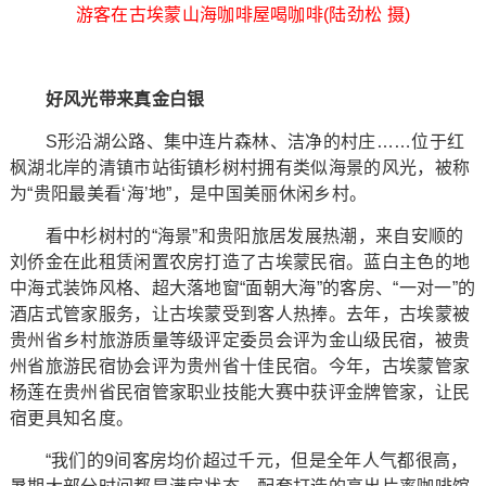
游客在古埃蒙山海咖啡屋喝咖啡(陆劲松 摄)
好风光带来真金白银
S形沿湖公路、集中连片森林、洁净的村庄……位于红
枫湖北岸的清镇市站街镇杉树村拥有类似海景的风光，被称
为“贵阳最美看‘海’地”，是中国美丽休闲乡村。
看中杉树村的“海景”和贵阳旅居发展热潮，来自安顺的
刘侨金在此租赁闲置农房打造了古埃蒙民宿。蓝白主色的地
中海式装饰风格、超大落地窗“面朝大海”的客房、“一对一”的
酒店式管家服务，让古埃蒙受到客人热捧。去年，古埃蒙被
贵州省乡村旅游质量等级评定委员会评为金山级民宿，被贵
州省旅游民宿协会评为贵州省十佳民宿。今年，古埃蒙管家
杨莲在贵州省民宿管家职业技能大赛中获评金牌管家，让民
宿更具知名度。
“我们的9间客房均价超过千元，但是全年人气都很高，