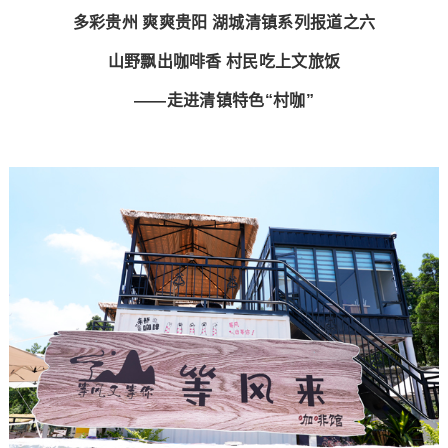
多彩贵州 爽爽贵阳 湖城清镇系列报道之六
山野飘出咖啡香 村民吃上文旅饭
——走进清镇特色“村咖”