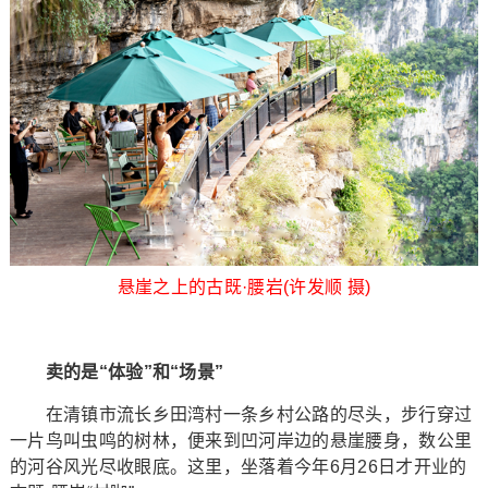
悬崖之上的古既·腰岩(许发顺 摄)
卖的是“体验”和“场景”
在清镇市流长乡田湾村一条乡村公路的尽头，步行穿过
一片鸟叫虫鸣的树林，便来到凹河岸边的悬崖腰身，数公里
的河谷风光尽收眼底。这里，坐落着今年6月26日才开业的