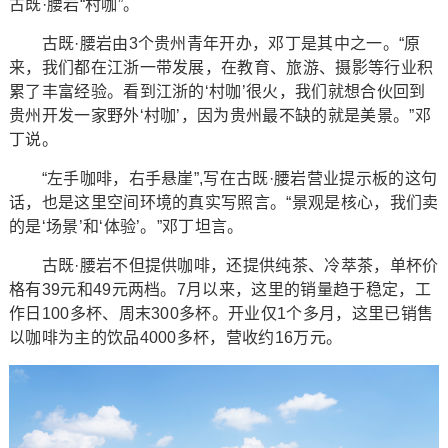
古既·腰岩“村咖”。
古既·腰岩由3个贵州青年开办，邓丁是其中之一。“原
来，我们都在江浙一带发展，在教育、旅游、摄影等行业积
累了丰富经验。看到江浙的‘村咖’很火，我们就想合伙回到
贵州开发一家野外‘村咖’，因为贵州最不缺的就是美景。”邓
丁说。
“左手咖啡，右手悬崖”,写在古既·腰岩营业提示板的这句
话，也是这里空间环境的真实写照言。“景观是核心，我们卖
的是‘场景’和‘体验’。”邓丁坦言。
古既·腰岩不但提供咖啡，还提供纯茶、冷萃茶，单杯价
格有39元和49元两档。7月以来，这里的销量趋于稳定，工
作日100多杯、周末300多杯。开业仅1个多月，这里已销售
以咖啡为主的饮品4000多杯，营收约16万元。