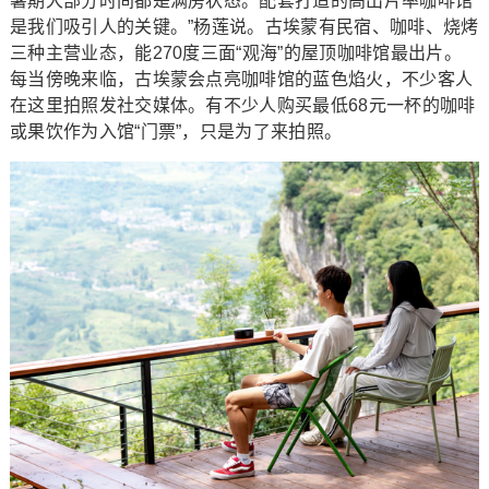
暑期大部分时间都是满房状态。配套打造的高出片率咖啡馆
是我们吸引人的关键。”杨莲说。古埃蒙有民宿、咖啡、烧烤
三种主营业态，能270度三面“观海”的屋顶咖啡馆最出片。
每当傍晚来临，古埃蒙会点亮咖啡馆的蓝色焰火，不少客人
在这里拍照发社交媒体。有不少人购买最低68元一杯的咖啡
或果饮作为入馆“门票”，只是为了来拍照。