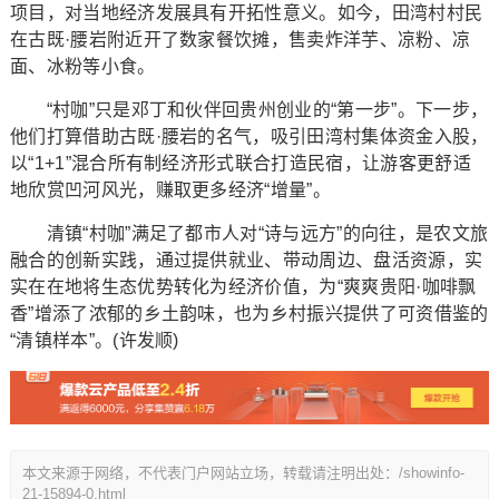
项目，对当地经济发展具有开拓性意义。如今，田湾村村民
在古既·腰岩附近开了数家餐饮摊，售卖炸洋芋、凉粉、凉
面、冰粉等小食。
“村咖”只是邓丁和伙伴回贵州创业的“第一步”。下一步，
他们打算借助古既·腰岩的名气，吸引田湾村集体资金入股，
以“1+1”混合所有制经济形式联合打造民宿，让游客更舒适
地欣赏凹河风光，赚取更多经济“增量”。
清镇“村咖”满足了都市人对“诗与远方”的向往，是农文旅
融合的创新实践，通过提供就业、带动周边、盘活资源，实
实在在地将生态优势转化为经济价值，为“爽爽贵阳·咖啡飘
香”增添了浓郁的乡土韵味，也为乡村振兴提供了可资借鉴的
“清镇样本”。(许发顺)
本文来源于网络，不代表门户网站立场，转载请注明出处：/showinfo-
21-15894-0.html