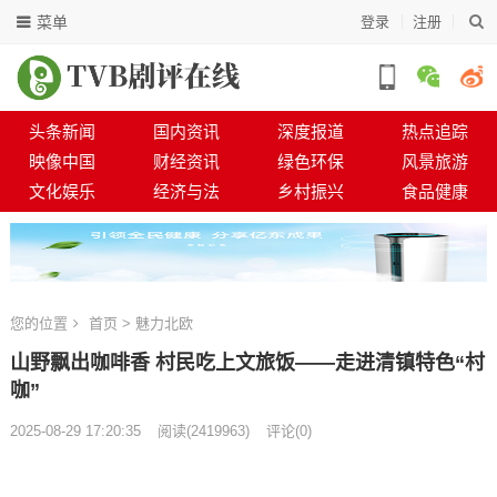
菜单
登录
注册
头条新闻
国内资讯
深度报道
热点追踪
映像中国
财经资讯
绿色环保
风景旅游
文化娱乐
经济与法
乡村振兴
食品健康
您的位置
首页
>
魅力北欧
山野飘出咖啡香 村民吃上文旅饭——走进清镇特色“村
咖”
2025-08-29 17:20:35
阅读
(
2419963)
评论(0)