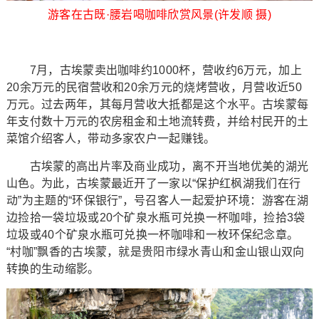
游客在古既·腰岩喝咖啡欣赏风景(许发顺 摄)
7月，古埃蒙卖出咖啡约1000杯，营收约6万元，加上
20余万元的民宿营收和20余万元的烧烤营收，月营收近50
万元。过去两年，其每月营收大抵都是这个水平。古埃蒙每
年支付数十万元的农房租金和土地流转费，并给村民开的土
菜馆介绍客人，带动多家农户一起赚钱。
古埃蒙的高出片率及商业成功，离不开当地优美的湖光
山色。为此，古埃蒙最近开了一家以“保护红枫湖我们在行
动”为主题的“环保银行”，号召客人一起爱护环境：游客在湖
边捡拾一袋垃圾或20个矿泉水瓶可兑换一杯咖啡，捡拾3袋
垃圾或40个矿泉水瓶可兑换一杯咖啡和一枚环保纪念章。
“村咖”飘香的古埃蒙，就是贵阳市绿水青山和金山银山双向
转换的生动缩影。