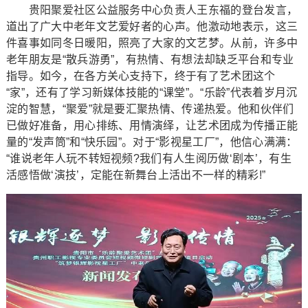
贵阳聚爱社区公益服务中心负责人王东福的登台发言，
道出了广大中老年文艺爱好者的心声。他激动地表示，这三
件喜事如同冬日暖阳，照亮了大家的文艺梦。从前，许多中
老年朋友是“散兵游勇”，有热情、有想法却缺乏平台和专业
指导。如今，在各方关心支持下，终于有了艺术团这个
“家”，还有了学习新媒体技能的“课堂”。“乐龄”代表着岁月沉
淀的智慧，“聚爱”就是要汇聚热情、传递热爱。他和伙伴们
已做好准备，用心排练、用情演绎，让艺术团成为传播正能
量的“发声筒”和“快乐园”。对于“影视星工厂”，他信心满满：
“谁说老年人玩不转短视频?我们有人生阅历做‘剧本’，有生
活感悟做‘演技’，定能在新舞台上活出不一样的精彩!”