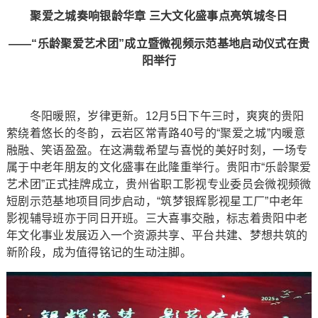
聚爱之城奏响银龄华章 三大文化盛事点亮筑城冬日
——“乐龄聚爱艺术团”成立暨微视频示范基地启动仪式在贵
阳举行
冬阳暖照，岁律更新。12月5日下午三时，爽爽的贵阳
萦绕着悠长的冬韵，云岩区常青路40号的“聚爱之城”内暖意
融融、笑语盈盈。在这满载希望与喜悦的美好时刻，一场专
属于中老年朋友的文化盛事在此隆重举行。贵阳市“乐龄聚爱
艺术团”正式挂牌成立，贵州省职工影视专业委员会微视频微
短剧示范基地项目同步启动，“筑梦银辉影视星工厂”中老年
影视辅导班亦于同日开班。三大喜事交融，标志着贵阳中老
年文化事业发展迈入一个资源共享、平台共建、梦想共筑的
新阶段，成为值得铭记的生动注脚。