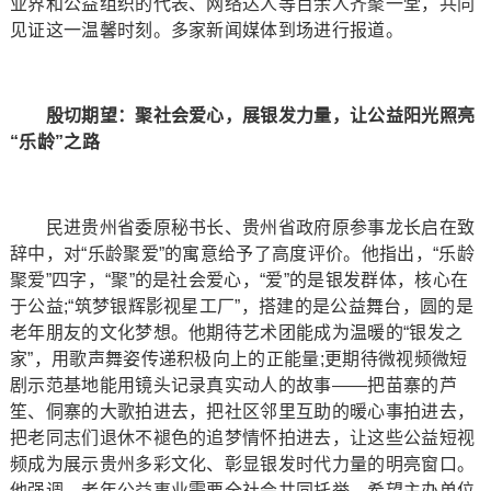
业界和公益组织的代表、网络达人等百余人齐聚一堂，共同
见证这一温馨时刻。多家新闻媒体到场进行报道。
殷切期望：聚社会爱心，展银发力量，让公益阳光照亮
“乐龄”之路
民进贵州省委原秘书长、贵州省政府原参事龙长启在致
辞中，对“乐龄聚爱”的寓意给予了高度评价。他指出，“乐龄
聚爱”四字，“聚”的是社会爱心，“爱”的是银发群体，核心在
于公益;“筑梦银辉影视星工厂”，搭建的是公益舞台，圆的是
老年朋友的文化梦想。他期待艺术团能成为温暖的“银发之
家”，用歌声舞姿传递积极向上的正能量;更期待微视频微短
剧示范基地能用镜头记录真实动人的故事——把苗寨的芦
笙、侗寨的大歌拍进去，把社区邻里互助的暖心事拍进去，
把老同志们退休不褪色的追梦情怀拍进去，让这些公益短视
频成为展示贵州多彩文化、彰显银发时代力量的明亮窗口。
他强调，老年公益事业需要全社会共同托举，希望主办单位