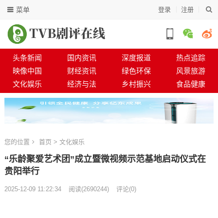
菜单
登录
注册
头条新闻
国内资讯
深度报道
热点追踪
映像中国
财经资讯
绿色环保
风景旅游
文化娱乐
经济与法
乡村振兴
食品健康
您的位置
首页
>
文化娱乐
“乐龄聚爱艺术团”成立暨微视频示范基地启动仪式在
贵阳举行
2025-12-09 11:22:34
阅读
(
2690244)
评论(0)