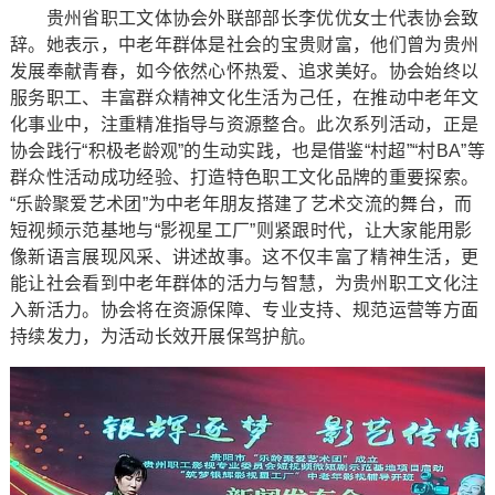
贵州省职工文体协会外联部部长李优优女士代表协会致
辞。她表示，中老年群体是社会的宝贵财富，他们曾为贵州
发展奉献青春，如今依然心怀热爱、追求美好。协会始终以
服务职工、丰富群众精神文化生活为己任，在推动中老年文
化事业中，注重精准指导与资源整合。此次系列活动，正是
协会践行“积极老龄观”的生动实践，也是借鉴“村超”“村BA”等
群众性活动成功经验、打造特色职工文化品牌的重要探索。
“乐龄聚爱艺术团”为中老年朋友搭建了艺术交流的舞台，而
短视频示范基地与“影视星工厂”则紧跟时代，让大家能用影
像新语言展现风采、讲述故事。这不仅丰富了精神生活，更
能让社会看到中老年群体的活力与智慧，为贵州职工文化注
入新活力。协会将在资源保障、专业支持、规范运营等方面
持续发力，为活动长效开展保驾护航。