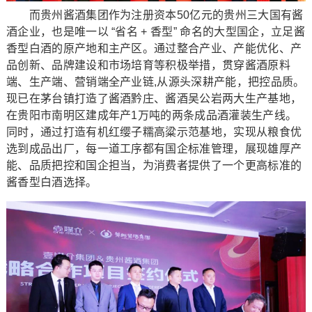
而贵州酱酒集团作为注册资本50亿元的贵州三大国有酱
酒企业，也是唯一以 “省名 + 香型” 命名的大型国企，立足酱
香型白酒的原产地和主产区。通过整合产业、产能优化、产
品创新、品牌建设和市场培育等积极举措，贯穿酱酒原料
端、生产端、营销端全产业链,从源头深耕产能，把控品质。
现已在茅台镇打造了酱酒黔庄、酱酒吴公岩两大生产基地，
在贵阳市南明区建成年产1万吨的两条成品酒灌装生产线。
同时，通过打造有机红缨子糯高粱示范基地，实现从粮食优
选到成品出厂，每一道工序都有国企标准管理，展现雄厚产
能、品质把控和国企担当，为消费者提供了一个更高标准的
酱香型白酒选择。