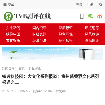
菜单
登录
注册
头条新闻
国内资讯
深度报道
热点追踪
映像中国
财经资讯
绿色环保
风景旅游
文化娱乐
经济与法
乡村振兴
食品健康
您的位置
首页
>
食品健康
镇远科技网：大文化系列报道：贵州酱香酒文化系列
报道之二
2025-02-05 11:07:56
阅读
(
2522584)
评论(0)