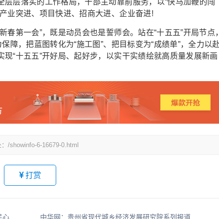
全层层落实的工作格局，干部主动靠前服务，以“快马加鞭的闯
产业突进、项目快进、招商大进、企业奋进!
春第一会”，既是动员会也是誓师会。站在“十五五”开局节点
保障，把蓝图转化为“施工图”、把目标变为“成绩单”，全力以
实现“十五五”开好局、起好步，以实干实绩绘就高质量发展新画
fo-6-16679-0.html
打赏
遵义市播州区南白街道：做实基层小网格 服务民心大纽带
中华网：贵州省现代城乡经济发展研究院系列报道之一