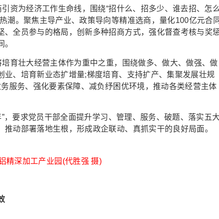
引资为经济工作生命线，围绕“招什么、招多少、谁去招、怎
热潮。聚焦主导产业、政策导向等精准选商，量化100亿元合
坚、全员参与的格局，创新多种招商方式，强化督查考核与奖
间。
培育壮大经营主体作为重中之重，围绕做多、做大、做强、做
创业、培育新业态扩增量;梯度培育、支持扩产、集聚发展壮规
政务服务、强化要素保障、减负纾困优环境，推动各类经营主体
年”，要求党员干部全面提升学习、管理、服务、破题、落实五
，推动部署落地生根，形成政企联动、真抓实干的良好局面。
铝精深加工产业园(代胜强 摄)
效