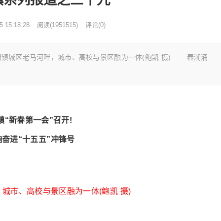
5 15:18:28
阅读
(
1951515)
评论(0)
号 清镇城区老马河畔，城市、高校与景区融为一体(鲍凯 摄) 春潮涌
镇“新春第一会”召开!
响奋进“十五五”冲锋号
城市、高校与景区融为一体(鲍凯 摄)