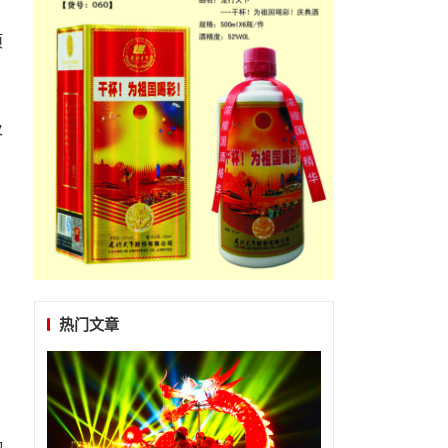
项
及
热门文章
，
动