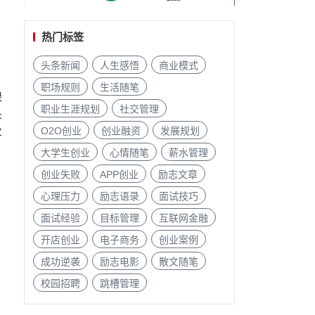
热门标签
头条新闻
人生感悟
商业模式
职场规则
生活随笔
绿
职业生涯规划
社交管理
头
业
O2O创业
创业融资
发展规划
大学生创业
心情随笔
薪水管理
创业失败
APP创业
励志文章
心理压力
励志语录
面试技巧
面试经验
目标管理
互联网金融
开店创业
电子商务
创业案例
成功逆袭
励志电影
散文随笔
校园招聘
跳槽管理