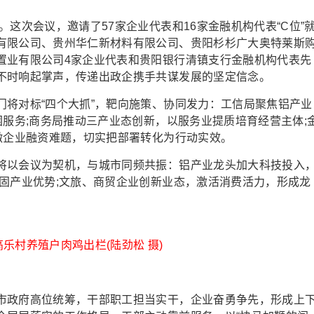
次会议，邀请了57家企业代表和16家金融机构代表“C位”
有限公司、贵州华仁新材料有限公司、贵阳杉杉广大奥特莱斯
置业有限公司4家企业代表和贵阳银行清镇支行金融机构代表先
不时响起掌声，传递出政企携手共谋发展的坚定信念。
对标“四个大抓”，靶向施策、协同发力：工信局聚焦铝产业
困服务;商务局推动三产业态创新，以服务业提质培育经营主体;
微企业融资难题，切实把部署转化为行动实效。
以会议为契机，与城市同频共振：铝产业龙头加大科技投入
固产业优势;文旅、商贸企业创新业态，激活消费活力，形成龙
乐村养殖户肉鸡出栏(陆劲松 摄)
政府高位统筹，干部职工担当实干，企业奋勇争先，形成上