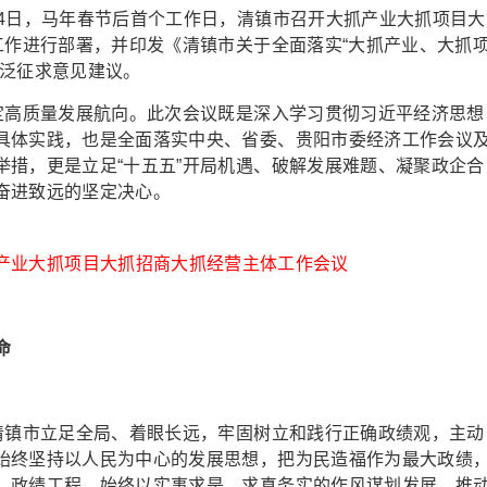
日，马年春节后首个工作日，清镇市召开大抓产业大抓项目大
工作进行部署，并印发《清镇市关于全面落实“大抓产业、大抓
广泛征求意见建议。
高质量发展航向。此次会议既是深入学习贯彻习近平经济思想
具体实践，也是全面落实中央、省委、贵阳市委经济工作会议
举措，更是立足“十五五”开局机遇、破解发展难题、凝聚政企合
奋进致远的坚定决心。
抓产业大抓项目大抓招商大抓经营主体工作会议
命
镇市立足全局、着眼长远，牢固树立和践行正确政绩观，主动
始终坚持以人民为中心的发展思想，把为民造福作为最大政绩
、政绩工程，始终以实事求是、求真务实的作风谋划发展、推