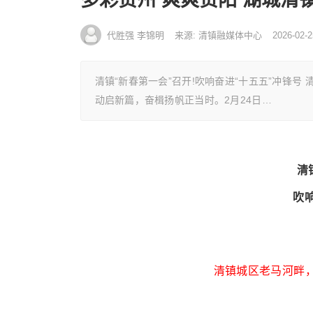
代胜强 李锦明
来源: 清镇融媒体中心
2026-02-2
清镇“新春第一会”召开!吹响奋进“十五五”冲锋
动启新篇，奋楫扬帆正当时。2月24日…
清
吹
清镇城区老马河畔，