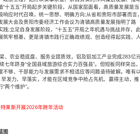
值“十五五”开局起步关键阶段，从国家层面看，高质量发展是当
极响应时代召唤，统一思想、明确方向;从省和贵阳市部署而言
发展大会及贵阳市委经济工作会议为清镇高质量发展指明了路
践;立足自身发展阶段，“十五五”开局之年机遇与挑战并存，
展筑牢根基，更是清镇市践行正确政绩观、创造经得起实践、
梁、农业稳底盘、服务业提质效，铝及铝加工产业完成283亿
连续七年跻身“全国县域旅游综合实力百强县”。但短板同样突出
度不够、干部能力与发展需求不相适应等问题亟待破解。唯有
署、早发力、早落实，才能在区域竞争中抢占先机、赢得主动，推
“两个维护”。
特莱斯开展2026年跨年活动
蓝图