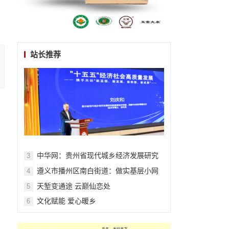
站长推荐
中华网：贵州省现代城乡经济发展研究
3
院系列报道之一
遵义市播州区南白街道：做实基层小网
4
格 服务民心大纽带
天堑变通途 云巅仙恋处
5
文化赋能 爱心暖乡
6