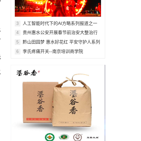
，
人工智能时代下的AI方略系列报道之一
3
此
贵州惠水公安开展春节前治安大整治行
4
人
动
黔山田园梦 惠水好花红 平安守护人系列
5
报道之三百一十七
李氏疼痛开关--南京培训商学院
6
元
，
以