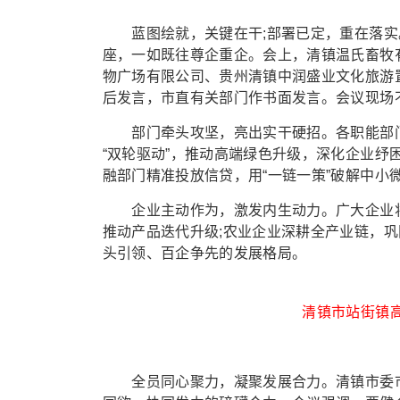
蓝图绘就，关键在干;部署已定，重在落实。这
座，一如既往尊企重企。会上，清镇温氏畜牧
物广场有限公司、贵州清镇中润盛业文化旅游
后发言，市直有关部门作书面发言。会议现场
部门牵头攻坚，亮出实干硬招。各职能部门将
“双轮驱动”，推动高端绿色升级，深化企业纾
融部门精准投放信贷，用“一链一策”破解中小
企业主动作为，激发内生动力。广大企业将
推动产品迭代升级;农业企业深耕全产业链，巩
头引领、百企争先的发展格局。
清镇市站街镇高
全员同心聚力，凝聚发展合力。清镇市委市