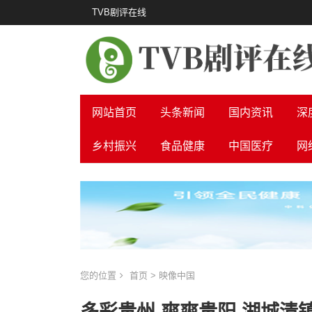
TVB剧评在线
网站首页
头条新闻
国内资讯
深
乡村振兴
食品健康
中国医疗
网
您的位置
首页
>
映像中国
多彩贵州 爽爽贵阳 湖城清