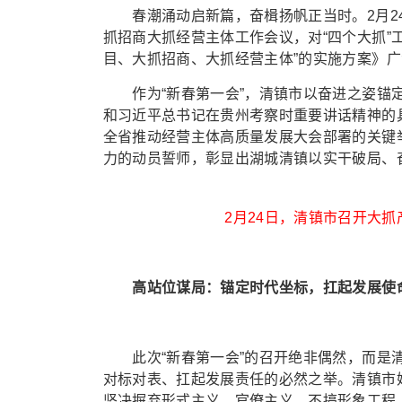
春潮涌动启新篇，奋楫扬帆正当时。2月24
抓招商大抓经营主体工作会议，对“四个大抓”
目、大抓招商、大抓经营主体”的实施方案》
作为“新春第一会”，清镇市以奋进之姿锚定
和习近平总书记在贵州考察时重要讲话精神的
全省推动经营主体高质量发展大会部署的关键
力的动员誓师，彰显出湖城清镇以实干破局、
2月24日，清镇市召开大
高站位谋局：锚定时代坐标，扛起发展使
此次“新春第一会”的召开绝非偶然，而是清
对标对表、扛起发展责任的必然之举。清镇市
坚决摒弃形式主义、官僚主义，不搞形象工程