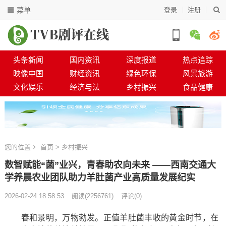
菜单
登录
注册
头条新闻
国内资讯
深度报道
热点追踪
映像中国
财经资讯
绿色环保
风景旅游
文化娱乐
经济与法
乡村振兴
食品健康
您的位置
首页
>
乡村振兴
数智赋能“菌”业兴，青春助农向未来 ——西南交通大
学养晨农业团队助力羊肚菌产业高质量发展纪实
2026-02-24 18:58:53
阅读
(
2256761)
评论(0)
春和景明，万物勃发。正值羊肚菌丰收的黄金时节，在