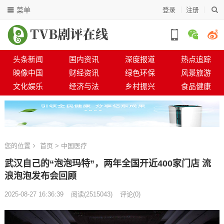
菜单
登录
注册
头条新闻
国内资讯
深度报道
热点追踪
映像中国
财经资讯
绿色环保
风景旅游
文化娱乐
经济与法
乡村振兴
食品健康
您的位置
首页
>
中国医疗
武汉自己的“泡泡玛特”，两年全国开近400家门店 流
浪泡泡发布会回顾
2025-08-27 16:36:39
阅读
(
2515043)
评论(0)