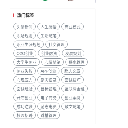
热门标签
头条新闻
人生感悟
商业模式
职场规则
生活随笔
职业生涯规划
社交管理
O2O创业
创业融资
发展规划
大学生创业
心情随笔
薪水管理
创业失败
APP创业
励志文章
心理压力
励志语录
面试技巧
面试经验
目标管理
互联网金融
开店创业
电子商务
创业案例
成功逆袭
励志电影
散文随笔
校园招聘
跳槽管理