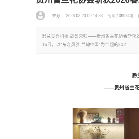
来源:
2026-03-23 09:14:33
阅读
(
1099340)
黔兰竞秀柯桥 载誉荣归——贵州省兰花协会斩获2
15日，以“东方风雅 兰韵中国”为主题的202…
黔
——贵州省兰花