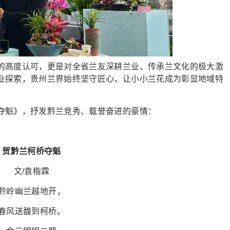
高度认可，更是对全省兰友深耕兰业、传承兰文化的极大激
业探索，贵州兰界始终坚守匠心，让小小兰花成为彰显地域特
魁》，抒发黔兰竞秀、载誉奋进的豪情：
贺黔兰柯桥夺魁
文/袁楷霖
黔岭幽兰越地开，
春风送馥到柯桥。