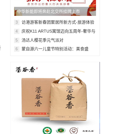
中华新能即将奔赴北交所挂牌上市
访港游客新春团聚居所新方式-旅游体验
3
舒适感提升
庆祝K11 ARTUS寓馆迈向五周年-奢华与
4
艺术的非凡融合
汤达人樱花季元气派对
5
斩
蒙自源六一儿童节特别活动：美食盛
6
宴，快乐无限