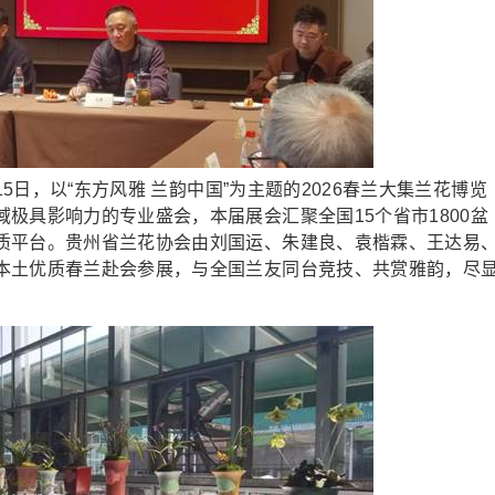
5日，以“东方风雅 兰韵中国”为主题的2026春兰大集兰花博览
极具影响力的专业盛会，本届展会汇聚全国15个省市1800盆
质平台。贵州省兰花协会由刘国运、朱建良、袁楷霖、王达易
本土优质春兰赴会参展，与全国兰友同台竞技、共赏雅韵，尽