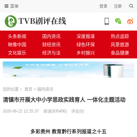
菜单
登录
注册
头条新闻
国内资讯
深度报道
热点追踪
映像中国
财经资讯
绿色环保
风景旅游
文化娱乐
经济与法
乡村振兴
食品健康
您的位置
首页
>
国内资讯
清镇市开展大中小学思政实践育人 一体化主题活动
2026-06-22 12:25:37
阅读
(
935406)
评论(0)
多彩贵州 教育黔行系列报道之十五