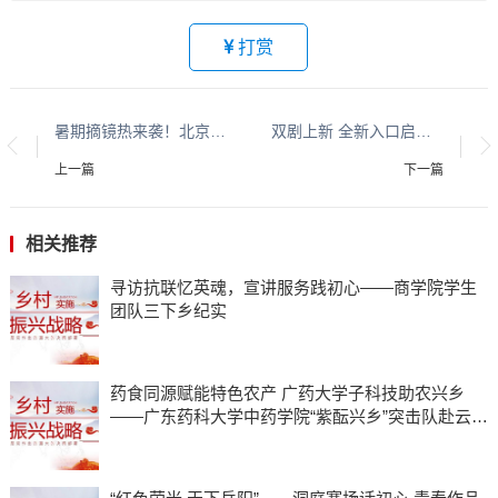
打赏
暑期摘镜热来袭！北京朝聚眼科院长提醒：别让“低价”蒙蔽双眼，这份避坑指南请收好
双剧上新 全新入口启用！只有红楼梦・戏剧幻城 6 月 16 日盛装归来
上一篇
下一篇
相关推荐
寻访抗联忆英魂，宣讲服务践初心——商学院学生
团队三下乡纪实
药食同源赋能特色农产 广药大学子科技助农兴乡
——广东药科大学中药学院“紫酝兴乡”突击队赴云浮
市天堂镇开展暑期三下乡实践