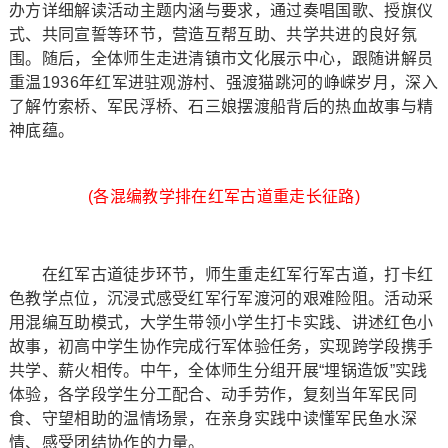
办方详细解读活动主题内涵与要求，通过奏唱国歌、授旗仪
式、共同宣誓等环节，营造互帮互助、共学共进的良好氛
围。随后，全体师生走进清镇市文化展示中心，跟随讲解员
重温1936年红军进驻观游村、强渡猫跳河的峥嵘岁月，深入
了解竹索桥、军民浮桥、石三娘摆渡船背后的热血故事与精
神底蕴。
(各混编教学排在红军古道重走长征路)
在红军古道徒步环节，师生重走红军行军古道，打卡红
色教学点位，沉浸式感受红军行军渡河的艰难险阻。活动采
用混编互助模式，大学生带领小学生打卡实践、讲述红色小
故事，初高中学生协作完成行军体验任务，实现跨学段携手
共学、薪火相传。中午，全体师生分组开展“埋锅造饭”实践
体验，各学段学生分工配合、动手劳作，复刻当年军民同
食、守望相助的温情场景，在亲身实践中读懂军民鱼水深
情、感受团结协作的力量。