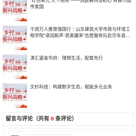
“红色荣光 天下岳阳”——洞庭赛场话初心 青春作品
传家国
千团万人推普强国行｜山东建筑大学市政与环境工
程学院“语润新声·筑美疆来”志愿服务队赴莎车县开
展实践活动
​涛汇鎏金华府：理想生活，配套先行
​文杉科技：构建数字生态，赋能多元业务
留言与评论（共有
0
条评论）