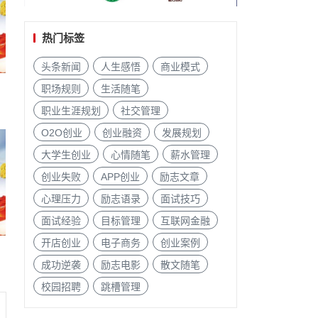
热门标签
头条新闻
人生感悟
商业模式
职场规则
生活随笔
职业生涯规划
社交管理
开
O2O创业
创业融资
发展规划
大学生创业
心情随笔
薪水管理
创业失败
APP创业
励志文章
心理压力
励志语录
面试技巧
面试经验
目标管理
互联网金融
开店创业
电子商务
创业案例
成功逆袭
励志电影
散文随笔
校园招聘
跳槽管理