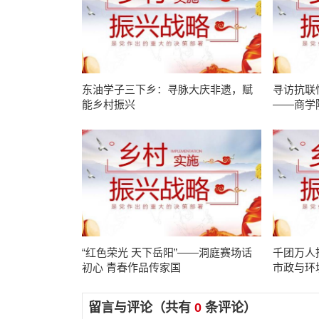
东油学子三下乡：寻脉大庆非遗，赋
寻访抗联
能乡村振兴
——商学
“红色荣光 天下岳阳”——洞庭赛场话
千团万人
初心 青春作品传家国
市政与环
来”志愿
留言与评论（共有
0
条评论）