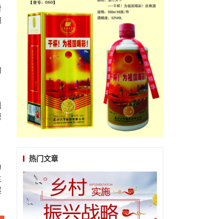
对
饱
的
，
组
帮
热门文章
为
生
展