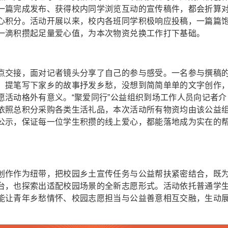
一篇完成发布、获得校内同学浏览互动的宣传稿件，都会折算
心积分。活动开展以来，校内各班同学积极响应投稿，一篇篇
一滴积攒起足量爱心值，为本次物资兑换工作打下基础。
点交接，面对记者镜头分享了自己的参与感受。一名参与撰稿
，提笔写下家乡的故事抒发乡愁，没想到简简单单的文字创作
愿活动格外有意义。“聚爱同行”公益组织到场工作人员向记者介
依照总积分采购各类生活礼品，本次活动所有物资均由该公益
公示，保证每一位学生积攒的线上爱心，都能落地成为实在的
创作作为纽带，把校园乡土宣传任务与公益帮扶紧密结合，既
台，也探索出适配校园场景的全新志愿形式。活动依托普通学
能让青年乡愁情怀、校园志愿担当与公益善意相互交融，生动