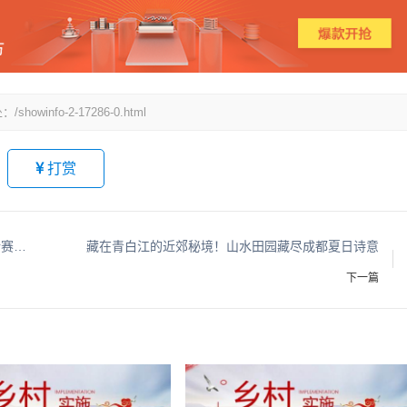
fo-2-17286-0.html
打赏
健康消费新风口：有机海参如何撬动千亿滋补新赛道？
藏在青白江的近郊秘境！山水田园藏尽成都夏日诗意
下一篇