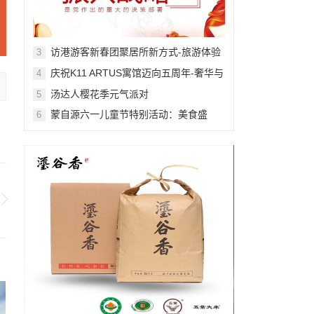
访港游客新春团聚居所新方式-旅游体验
3
舒适感提升
庆祝K11 ARTUS寓馆迈向五周年-奢华与
4
艺术的非凡融合
汤达人樱花季元气派对
5
蒙自源六一儿童节特别活动：美食盛
6
宴，快乐无限