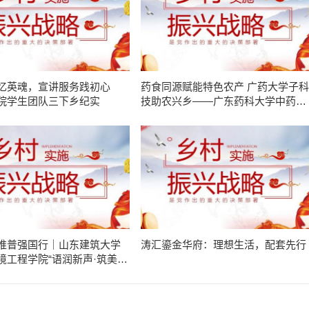
忆英魂，宣讲服务践初心
药食同源赋能特色农产 广药大学子科
院学生团队三下乡纪实
技助农兴乡——广东药科大学中药学
院“紫酝兴乡”突击队赴云浮市天堂镇
展暑期三下乡实践
推普强国行｜山东建筑大学
​涛汇鎏金华府：理想生活，配套先行
境工程学院“语润新声·筑美疆
服务队赴莎车县开展实践活动