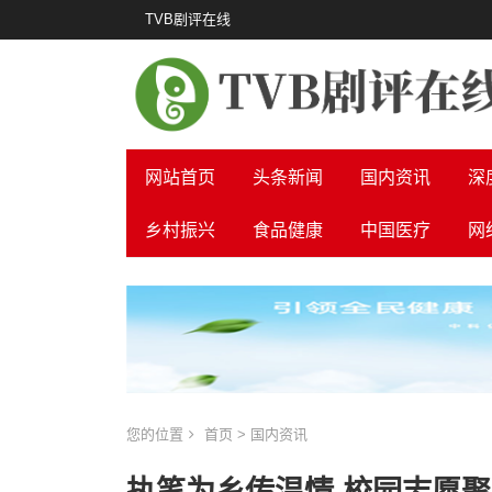
TVB剧评在线
网站首页
头条新闻
国内资讯
深
乡村振兴
食品健康
中国医疗
网
您的位置
首页
>
国内资讯
执笔为乡传温情 校园志愿