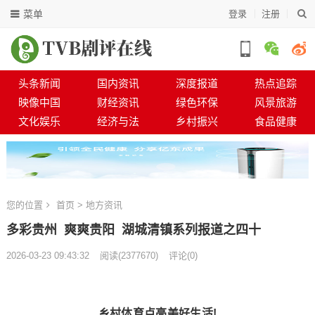
菜单
登录
注册
头条新闻
国内资讯
深度报道
热点追踪
映像中国
财经资讯
绿色环保
风景旅游
文化娱乐
经济与法
乡村振兴
食品健康
您的位置
首页
>
地方资讯
多彩贵州 爽爽贵阳 湖城清镇系列报道之四十
2026-03-23 09:43:32
阅读
(
2377670)
评论(0)
乡村体育点亮美好生活!