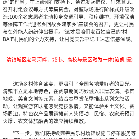
建”的理念，在上级部门支持下，通过发起倡议、征求意见、
召开村组会议等方式筹集资金，对篮球场进行阶梯式升级改
造;100余名志愿者主动投身交通引导、秩序维护、环境保洁
等保障工作;“迎老乡回故乡建家乡”座谈会的召开，更让村民
与在外能人纷纷伸出援手。“这才是咱们老百姓自己的‘村
BA’!”村民们的全力支持，让村党支部书记王达志倍感温暖。
清镇城区老马河畔，城市、高校与景区融为一体(鲍凯 摄)
这场乡村体育盛宴，更吸引了全国各地爱好者的目光。
清镇市立足本地特色，在赛事期间巧妙融入非遗表演、歌舞
地戏、美食文创等元素，结合春季赏花季推出系列文旅活
动，让观赛游客既能感受竞技激情，又能体验乡土文化。赛
场周边，特色农产品展销摊前人头攒动，民宿、农家乐预订
火爆，农文体旅融合的效应持续释放。
“下一步，我们将持续完善民乐村场馆设施与停车服务等