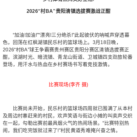
2026“村BA”贵阳清镇选拔赛激战正酣
“加油!加油!”“漂亮!三分绝杀!”此起彼伏的呐喊声穿透暮
色，回荡在红枫湖镇民乐村的篮球场上。3月18日晚，
2026“村BA”球王争霸赛贵州赛区贵阳分赛区清镇选拔赛正
酣，滨湖时光、暗流镇、青龙山街道、卫城镇四支劲旅轮番
登场，用汗水与热血在乡村赛场书写着竞技激情。
比赛现场(李齐 摄)
比赛尚未开始，民乐村的篮球场四周就已围满了从本村
及周边村寨赶来的村民，欢声笑语与街边小摊的叫卖声交织
在一起，勾勒出赛前最具烟火气的热闹场景。“比赛特别热
闹，我们吃完饭就过来了!”村民黄道秀难掩兴奋之情。