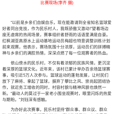
比赛现场(李齐 摄)
“以前是乡亲们自娱自乐，现在能邀请到全省知名篮球爱
好者同台竞技，作为民乐村人，我既骄傲又激动!”望着场边
座无虚席的热闹场景，赛事组织者舒雨的话语里满是自豪。
红枫湖亚高原水上运动基地运动员梅超也特意调整训练计划
前来观赛，他表示，赛场氛围十分浓厚，运动员们的拼搏精
神与乡亲们的满腔热情，深深点燃了每一位观赛者的热血。
依山傍水的民乐村，不仅有着浓郁的民族风情，更沉淀
着深厚的篮球文化。近年来，该村已累计举办百余场篮球赛
事，吸引近5万人次参与。篮球运动的蓬勃发展，让村民们
放下了麻将、拿起了篮球，摒弃了攀比之风、崇尚起团结协
作，就近务工增收的同时，村容村貌与精神风貌也焕然一
新。“最动人的莫过于一家老小围坐观赛时，眼里闪烁的热爱
与期盼。”刘钰深有感触。
为办好此次赛事，民乐村坚持“群众事、群众议、群众