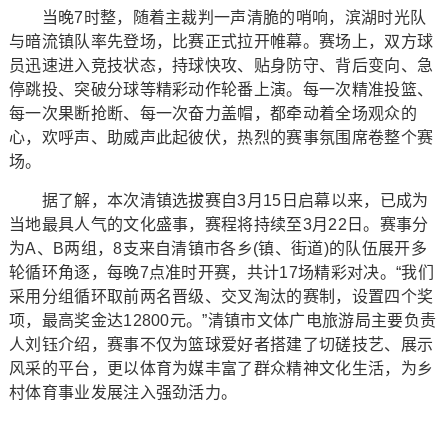
当晚7时整，随着主裁判一声清脆的哨响，滨湖时光队
与暗流镇队率先登场，比赛正式拉开帷幕。赛场上，双方球
员迅速进入竞技状态，持球快攻、贴身防守、背后变向、急
停跳投、突破分球等精彩动作轮番上演。每一次精准投篮、
每一次果断抢断、每一次奋力盖帽，都牵动着全场观众的
心，欢呼声、助威声此起彼伏，热烈的赛事氛围席卷整个赛
场。
据了解，本次清镇选拔赛自3月15日启幕以来，已成为
当地最具人气的文化盛事，赛程将持续至3月22日。赛事分
为A、B两组，8支来自清镇市各乡(镇、街道)的队伍展开多
轮循环角逐，每晚7点准时开赛，共计17场精彩对决。“我们
采用分组循环取前两名晋级、交叉淘汰的赛制，设置四个奖
项，最高奖金达12800元。”清镇市文体广电旅游局主要负责
人刘钰介绍，赛事不仅为篮球爱好者搭建了切磋技艺、展示
风采的平台，更以体育为媒丰富了群众精神文化生活，为乡
村体育事业发展注入强劲活力。