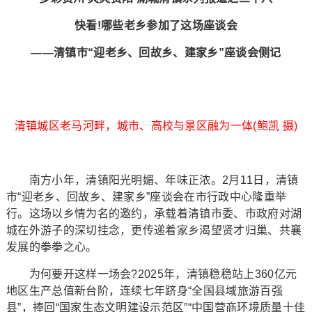
快看!哪些老乡参加了这场座谈会
——清镇市“迎老乡、回故乡、建家乡”座谈会侧记
清镇城区老马河畔，城市、高校与景区融为一体(鲍凯 摄)
南方小年，清镇阳光明媚、年味正浓。2月11日，清镇
市“迎老乡、回故乡、建家乡”座谈会在市行政中心隆重举
行。这场以乡情为名的邀约，承载着清镇市委、市政府对湖
城在外游子的深切挂念，更传递着家乡渴望贤才归巢、共襄
发展的拳拳之心。
为何要开这样一场会?2025年，清镇稳稳站上360亿元
地区生产总值新台阶，连续七年跻身“全国县域旅游百强
县”，捧回“国家生态文明建设示范区”“中国营商环境质量十佳