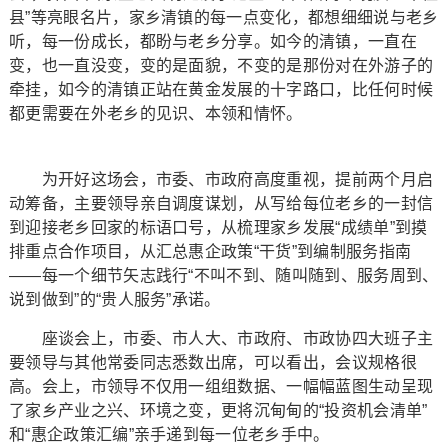
县”等亮眼名片，家乡清镇的每一点变化，都想细细说与老乡
听，每一份成长，都盼与老乡分享。如今的清镇，一直在
变，也一直没变，变的是面貌，不变的是那份对在外游子的
牵挂，如今的清镇正站在黄金发展的十字路口，比任何时候
都更需要在外老乡的见识、本领和情怀。
为开好这场会，市委、市政府高度重视，提前两个月启
动筹备，主要领导亲自调度谋划，从写给每位老乡的一封信
到迎接老乡回家的标语口号，从梳理家乡发展“成绩单”到摸
排重点合作项目，从汇总惠企政策“干货”到编制服务指南
——每一个细节矢志践行“不叫不到、随叫随到、服务周到、
说到做到”的“贵人服务”承诺。
座谈会上，市委、市人大、市政府、市政协四大班子主
要领导与其他常委同志悉数出席，可以看出，会议规格很
高。会上，市领导不仅用一组组数据、一幅幅蓝图生动呈现
了家乡产业之兴、环境之变，更将沉甸甸的“投资机会清单”
和“惠企政策汇编”亲手递到每一位老乡手中。