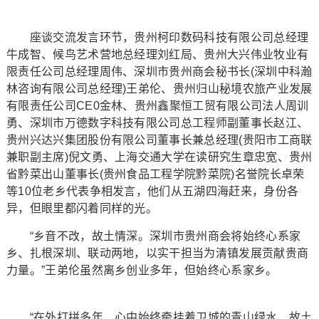
座谈交流发言环节，贵州柯印数码科技有限公司总经理
牛成智、候鸟艺术营地总经理刘红局、贵州大兴伟业牧业有
限责任公司总经理周伟、深圳市贵州商会秘书长(深圳中科瀚
林咨询有限公司总经理)王弟伦、贵州归山秘境农旅产业发展
有限责任公司CE0金林、贵州鑫聚恒工贸有限公司法人周训
勇、深圳市万德数字科技有限公司总工程师副董事长赵江、
贵州兴达兴集团股份有限公司董事长兼总经理(贵阳市工商联
兼职副主席)倪文勇、上海交通大学在读研究生章忠宽、贵州
省黔菜出山董事长(贵州食品工程学院黔菜院)名誉院长卓荣
等10位老乡代表争相发言，他们从五湖四海赶来，身份各
异，但眼里都闪着同样的光。
“乡音不改，故土情深。深圳市贵州商会将始终心系家
乡、扎根深圳、联动两地，以实干担当为清镇发展贡献贵商
力量。”王弟伦虽然离乡创业多年，但始终心系家乡。
“在外打拼多年，心中始终牵挂着卫城的青山绿水、故土