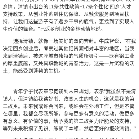
乡情，清镇市出台的11条共性政策+17条个性化‘四乡’人才
支持政策，从创业补贴到住房保障、从融资服务到项目扶
持，让我们这些游子有了返乡干事的底气，更找到了实现人
生价值的舞台。”已返乡创业的金林动情地说。
选择清镇，就像一场美好的双向奔赴。牛成智说，“在我
决定回乡创业后，考察过其他铝资源相对丰富的地区，当我
来到清镇后，被这座城市独特的气质所吸引——既有铝工业
的厚重底蕴，又兼具职教城的青春活力，这是一片沉稳的沃
土，能感受到蓬勃的生机。”
青年学子代表章忠宽谈到未来规划，表示“我虽然不是清
镇人，但清镇给我读好书、改变人生的机会，这就是我的第
二故乡。未来我或许会回来，或许会在外地工作，但是不管
在哪里，我都会尽我所能，参与更多有意义的活动，做更多
有意义、有价值的事，给予我的第二故乡力所能及的支持，
等到未来积攒了见识、练就了本领，然后更好的报效清镇。”