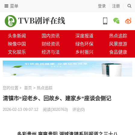
菜单
登录
注册
头条新闻
国内资讯
深度报道
热点追踪
映像中国
财经资讯
绿色环保
风景旅游
文化娱乐
经济与法
乡村振兴
食品健康
您的位置
首页
>
热点追踪
清镇市“迎老乡、回故乡、建家乡”座谈会侧记
2026-02-13 09:07:12
阅读
(
3020763)
评论(0)
多彩贵州 爽爽贵阳 湖城清镇系列报道之三十八