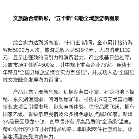
文旅融合绽新彩，“五个新”勾勒全域旅游新图景
综合实力达到新高度。“十四五”期间，全市累计接待游
客超5000万人次，旅游总收入达519亿元，人均消费1132
元，显示出强劲的吸引力和消费潜力。产业根基日益雄厚，
涉旅市场主体近4500家，其中规上重点企业75家。连续七
年跻身“全国县域旅游综合实力百强县”，并成功入选“全国县
域文旅融合发展潜力百强”。
产品业态呈现新气象。红枫湖蓝白小寨、石龙洞地下探
秘、东风湖滑翔伞、凹河悬崖咖啡、杉树村S湾艺术营地等
新业态项目引爆市场，带来全新体验。住宿品质飞跃，拥有
国家乙级、省级示范民宿及众多特色旅居点超200家。新增
3A级景区恐龙小镇，四季贵州获评高品质的“金汤级”温泉。
精心设计的“小车小团”精品线路，串联起吃住行游购娱，让
游客深度感受清镇魅力。