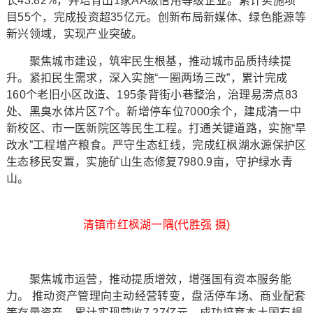
长43.82%，并培育出1家AA级信用等级企业。累计实施项
目55个，完成投资超35亿元。创新布局新媒体、绿色能源等
新兴领域，实现产业突破。
聚焦城市建设，筑牢民生根基，推动城市品质持续提
升。紧扣民生需求，深入实施“一圈两场三改”，累计完成
160个老旧小区改造、195条背街小巷整治，治理易涝点83
处、黑臭水体片区7个。新增停车位7000余个，建成清一中
新校区、市一医新院区等民生工程。打通关键道路，实施“旱
改水”工程增产粮食。严守生态红线，完成红枫湖水源保护区
生态移民安置，实施矿山生态修复7980.9亩，守护绿水青
山。
清镇市红枫湖一隅(代胜强 摄)
聚焦城市运营，推动提质增效，增强国有资本服务能
力。 推动资产管理向主动经营转变，盘活停车场、商业配套
等存量资产，累计实现营收7.27亿元。成功培育本土国有规