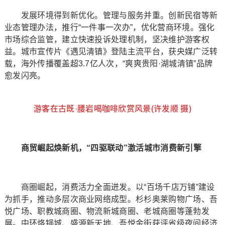
发展环境得到新优化。管理与服务并重。创新民宿等新
业态管理办法，推行“一件事一次办”，优化营商环境。强化
市场综合监管，建立快速投诉处理机制，坚决维护游客权
益。城市宣传片《遇见清镇》登陆主流平台，获央媒广泛转
载，海外传播覆盖超3.7亿人次，“爽爽贵阳·湖城清镇”品牌
愈发闪亮。
游客在古既·腰岩喝咖啡欣赏风景(许发顺 摄)
商贸崛起焕新机，“四驱联动”激活城市消费新引擎
商圈崛起，消费活力全面迸发。以“百场千店万铺”建设
为抓手，推动多层次商业网络成型。杉杉奥莱购物广场、吾
悦广场、职教城商圈、物流新城商圈、老城商圈等蓬勃发
展。中环烙锅城、盛源新天地、吾悦金街获评省级夜间经济