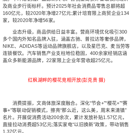
及商业步行街标杆。预计2025年社会消费品零售总额将超
160亿元，较2020年净增27亿元;累计培育限上商贸企业134
家，较2020年净增56家。
业态升级，商品供给日益丰富。营商环境优化吸引300
多个国内外知名品牌入驻，涵盖古驰、普拉达等奢侈品牌，
NIKE、ADIDAS等运动品牌旗舰店，以及星巴克、麦当劳等
连锁餐饮。汽车销售产业支柱地位稳固，400余家经销店涵
盖众多新能源品牌，22家限上企业年营收超25亿元。
红枫湖畔的樱花竞相开放(彭克贵 摄)
消费提振，文商体旅深度融合。深化“节会+”“樱花+”“赛
事+”等联动促销模式，擦亮“那么近，这么美，周末来清镇”
名片。开展促消费活动200余次，累计发放补贴1.57亿元，
直接拉动消费超53亿元;落实家电“以旧换新”政策，带动销售
1.37亿元。