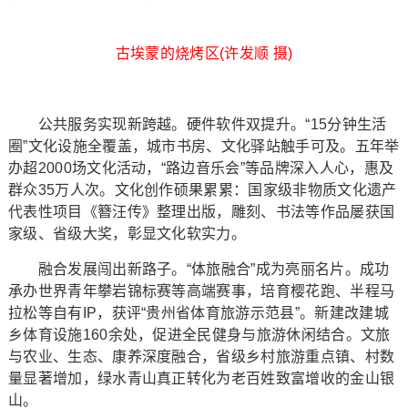
古埃蒙的烧烤区(许发顺 摄)
公共服务实现新跨越。硬件软件双提升。“15分钟生活
圈”文化设施全覆盖，城市书房、文化驿站触手可及。五年举
办超2000场文化活动，“路边音乐会”等品牌深入人心，惠及
群众35万人次。文化创作硕果累累：国家级非物质文化遗产
代表性项目《簪汪传》整理出版，雕刻、书法等作品屡获国
家级、省级大奖，彰显文化软实力。
融合发展闯出新路子。“体旅融合”成为亮丽名片。成功
承办世界青年攀岩锦标赛等高端赛事，培育樱花跑、半程马
拉松等自有IP，获评“贵州省体育旅游示范县”。新建改建城
乡体育设施160余处，促进全民健身与旅游休闲结合。文旅
与农业、生态、康养深度融合，省级乡村旅游重点镇、村数
量显著增加，绿水青山真正转化为老百姓致富增收的金山银
山。