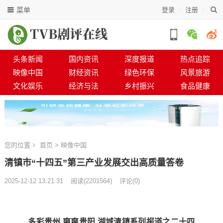
菜单
登录
注册
头条新闻
国内资讯
深度报道
热点追踪
映像中国
财经资讯
绿色环保
风景旅游
文化娱乐
经济与法
乡村振兴
食品健康
您的位置
首页
>
映像中国
清镇市“十四五”第三产业发展交出高质量答卷
2025-12-12 13:21:31
阅读
(
2201564)
评论(0)
多彩贵州 爽爽贵阳 湖城清镇系列报道之二十四