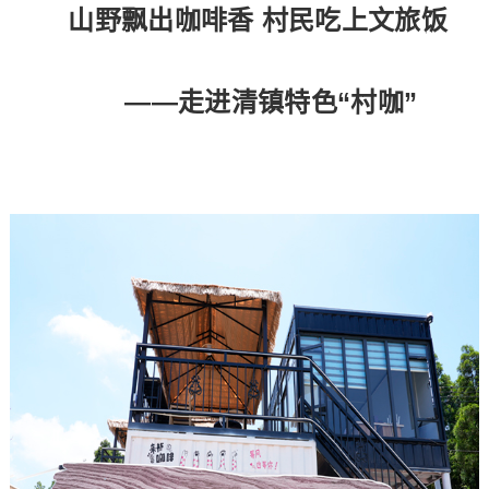
山野飘出咖啡香 村民吃上文旅饭
——走进清镇特色“村咖”