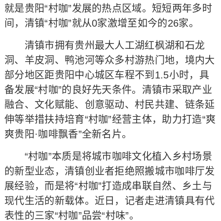
就是贵阳“村咖”发展的热点区域。短短两年多时
间，清镇“村咖”就从0家激增至如今的26家。
清镇市拥有贵州最大人工湖红枫湖和石龙
洞、羊皮洞、鸭池河等众多村游热门地，境内大
部分地区距贵阳中心城区车程不到1.5小时，具
备发展“村咖”的良好先天条件。清镇市采取产业
融合、文化赋能、创意驱动、村民共建、链条延
伸等举措扶持培育“村咖”经营主体，助力打造“爽
爽贵阳·咖啡飘香”全新名片。
“村咖”本质是将城市咖啡文化植入乡村场景
的新型业态，清镇创业者拒绝照搬城市咖啡厅发
展经验，而是将“村咖”打造成串联自然、乡土与
现代生活的新载体。近日，记者走进清镇具有代
表性的三家“村咖”品尝“村味”。