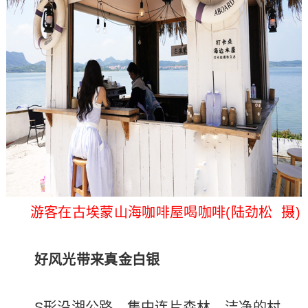
游客在古埃蒙山海咖啡屋喝咖啡(陆劲松 摄)
好风光带来真金白银
S形沿湖公路、集中连片森林、洁净的村