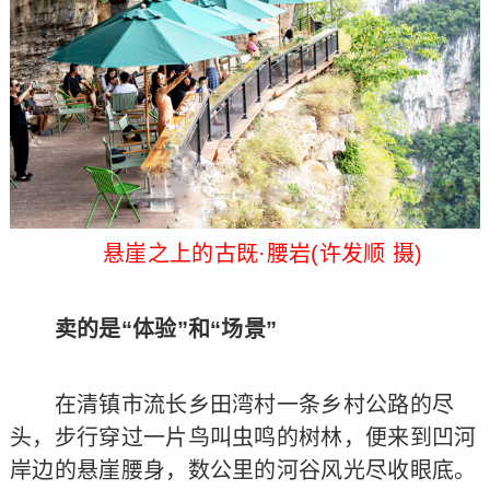
悬崖之上的古既·腰岩(许发顺 摄)
卖的是“体验”和“场景”
在清镇市流长乡田湾村一条乡村公路的尽
头，步行穿过一片鸟叫虫鸣的树林，便来到凹河
岸边的悬崖腰身，数公里的河谷风光尽收眼底。