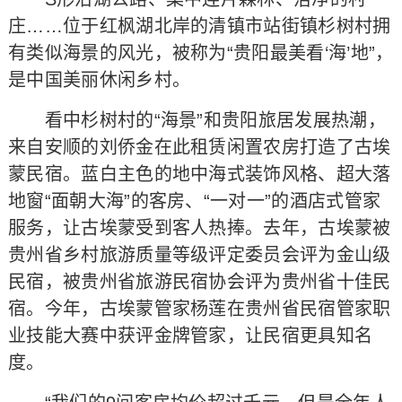
庄……位于红枫湖北岸的清镇市站街镇杉树村拥
有类似海景的风光，被称为“贵阳最美看‘海’地”，
是中国美丽休闲乡村。
看中杉树村的“海景”和贵阳旅居发展热潮，
来自安顺的刘侨金在此租赁闲置农房打造了古埃
蒙民宿。蓝白主色的地中海式装饰风格、超大落
地窗“面朝大海”的客房、“一对一”的酒店式管家
服务，让古埃蒙受到客人热捧。去年，古埃蒙被
贵州省乡村旅游质量等级评定委员会评为金山级
民宿，被贵州省旅游民宿协会评为贵州省十佳民
宿。今年，古埃蒙管家杨莲在贵州省民宿管家职
业技能大赛中获评金牌管家，让民宿更具知名
度。