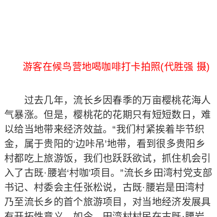
游客在候鸟营地喝咖啡打卡拍照(代胜强 摄)
过去几年，流长乡因春季的万亩樱桃花海人
气暴涨。但是，樱桃花的花期只有短短数日，难
以给当地带来经济效益。“我们村紧挨着毕节织
金，属于贵阳的‘边咔吊’地带，看到很多贵阳乡
村都吃上旅游饭，我们也跃跃欲试，抓住机会引
入了古既·腰岩‘村咖’项目。”流长乡田湾村党支部
书记、村委会主任张松说，古既·腰岩是田湾村
乃至流长乡的首个旅游项目，对当地经济发展具
有开拓性意义。如今，田湾村村民在古既·腰岩