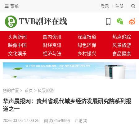
菜单
登录
注册
头条新闻
国内资讯
深度报道
热点追踪
映像中国
财经资讯
绿色环保
风景旅游
文化娱乐
经济与法
乡村振兴
食品健康
您的位置
首页
>
风景旅游
华声晨报网：贵州省现代城乡经济发展研究院系列报
道之一
2026-03-06 17:09:28
阅读
(
2454999)
评论(0)