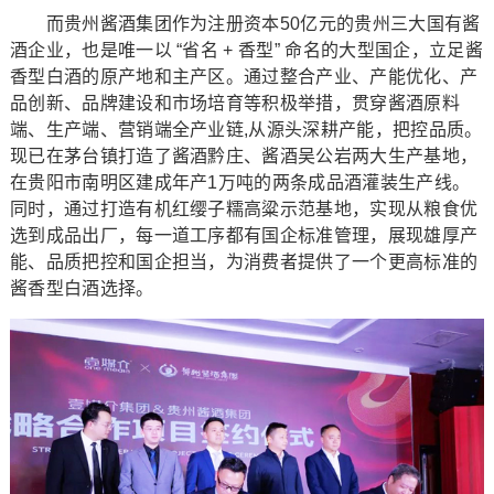
而贵州酱酒集团作为注册资本50亿元的贵州三大国有酱
酒企业，也是唯一以 “省名 + 香型” 命名的大型国企，立足酱
香型白酒的原产地和主产区。通过整合产业、产能优化、产
品创新、品牌建设和市场培育等积极举措，贯穿酱酒原料
端、生产端、营销端全产业链,从源头深耕产能，把控品质。
现已在茅台镇打造了酱酒黔庄、酱酒吴公岩两大生产基地，
在贵阳市南明区建成年产1万吨的两条成品酒灌装生产线。
同时，通过打造有机红缨子糯高粱示范基地，实现从粮食优
选到成品出厂，每一道工序都有国企标准管理，展现雄厚产
能、品质把控和国企担当，为消费者提供了一个更高标准的
酱香型白酒选择。